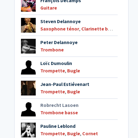
François Decamps
Guitare
Steven Delannoye
Saxophone ténor
,
Clarinette basse
Peter Delannoye
Trombone
Loïc Dumoulin
Trompette
,
Bugle
Jean-Paul Estiévenart
Trompette
,
Bugle
Robrecht Lasoen
Trombone basse
Pauline Leblond
Trompette
,
Bugle
,
Cornet