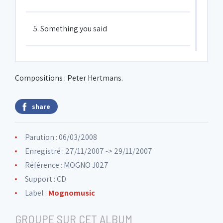
5. Something you said
6. Cadence I
Compositions : Peter Hertmans.
7. Cadence II
share
8. Streched nude
Parution : 06/03/2008
Enregistré : 27/11/2007 -> 29/11/2007
9. Pure soul
Référence : MOGNO J027
Support : CD
Label :
Mognomusic
10. Dr Dre
GROUPE SUR CET ALBUM