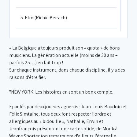
5. Elm (Richie Beirach)
6. Think of one (Thelonious Monk)
« La Belgique a toujours produit son « quota » de bons
musiciens. La génération actuelle (moins de 30 ans –
7. Nefertiti / Off minor (Wayne
parfois 25…) en fait trop !
Shorter/Thelonious Monk)
Sur chaque instrument, dans chaque discipline, il y a des
raisons d'être fier.
8. Cat's eyes (Jeanfrançois Prins)
"NEW YORK. Les histoires en sont un bon exemple.
9. You don't know what love is
Epaulés par deux joueurs aguerris : Jean-Louis Baudoin et
Félix Simtaine, tous deux font respecter l'ordre et
allergiques au « bidouille », Nathalie, Erwin et
10. Evidence (Thelonious Monk)
Jeanfrançois présentent une carte solide, de Monk à
Wayne Shorter (on remarquera d'ailleurs l'éternelle