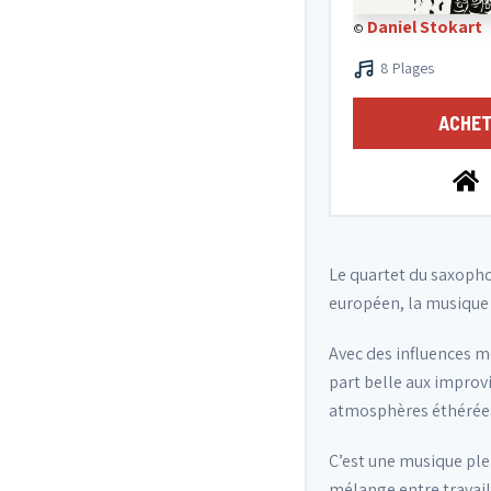
Daniel Stokart
©
8 Plages
ACHET
Le quartet du saxopho
européen, la musique cl
Avec des influences m
part belle aux improvi
atmosphères éthérées 
C’est une musique plei
mélange entre travail 