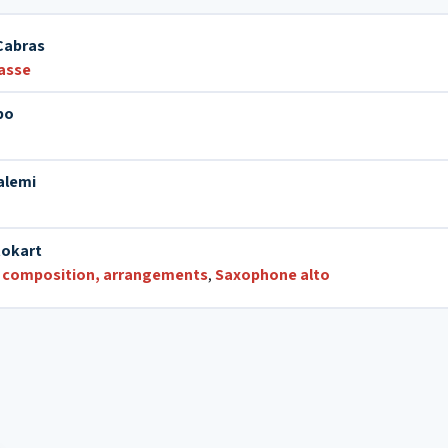
Cabras
asse
bo
alemi
tokart
, composition, arrangements
,
Saxophone alto