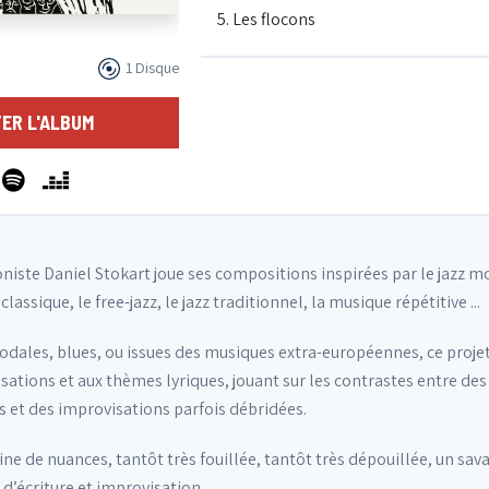
5. Les flocons
1 Disque
6. Blues pour la fin des taons
ER L'ALBUM
7. I love Duclar and Hulusi
8. Endormissement
niste Daniel Stokart joue ses compositions inspirées par le jazz 
assique, le free-jazz, le jazz traditionnel, la musique répétitive ...
odales, blues, ou issues des musiques extra-européennes, ce projet 
sations et aux thèmes lyriques, jouant sur les contrastes entre des
et des improvisations parfois débridées.
ne de nuances, tantôt très fouillée, tantôt très dépouillée, un sav
d’écriture et improvisation ...