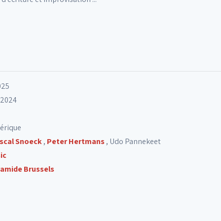
025
r 2024
mérique
scal Snoeck
,
Peter Hertmans
,
Udo Pannekeet
ic
ramide Brussels