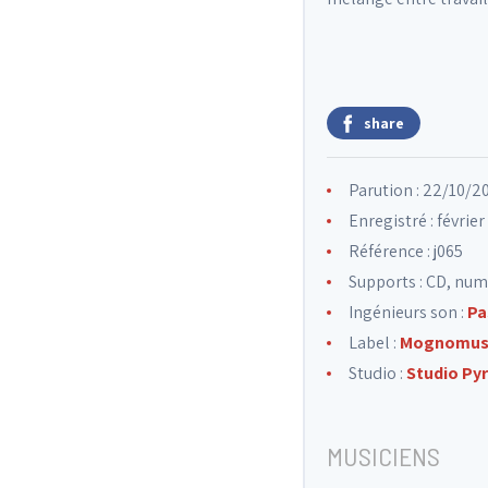
share
Parution : 22/10/2
Enregistré : févrie
Référence : j065
Supports : CD, nu
Ingénieurs son :
Pa
Label :
Mognomus
Studio :
Studio Py
MUSICIENS