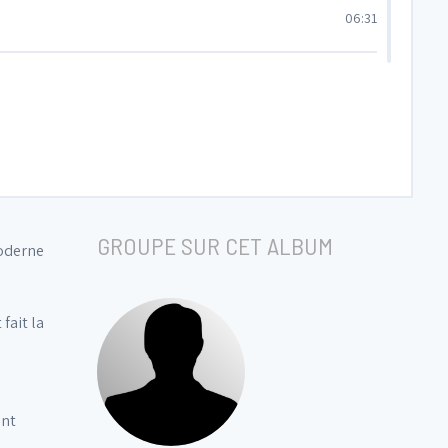
06:31
04:41
03:52
05:42
GROUPE SUR CET ALBUM
moderne
fait la
ant