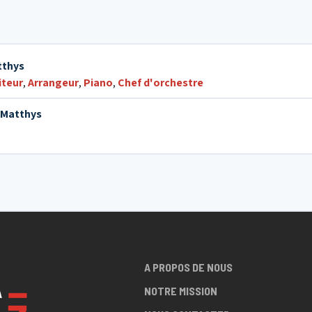
12. Close to you
tthys
13. Song for Sara
teur
,
Arrangeur
,
Piano
,
Chef d'orchestre
 Matthys
14. My favorite things
15. For my Lady
16. Turks Fruit
A PROPOS DE NOUS
17. Ballade à Damien
NOTRE MISSION