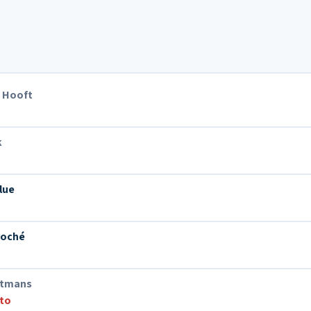
T Hooft
k
lue
roché
stmans
lto