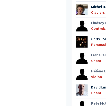
Michel H
Claviers
Lindsey 
Contreb
Chris Jor
Percuss
Isabelle
Chant
Hélène L
Violon
David Li
Chant
Pete Mc