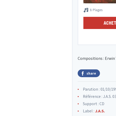
8 Plages
ACHET
Compositions : Erwin
share
Parution : 01/10/19
Référence : J.A.S. 0
Support : CD
Label :
J.A.S.