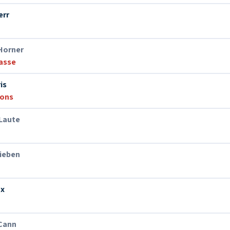
err
Horner
asse
is
ions
 Laute
ieben
nx
Cann