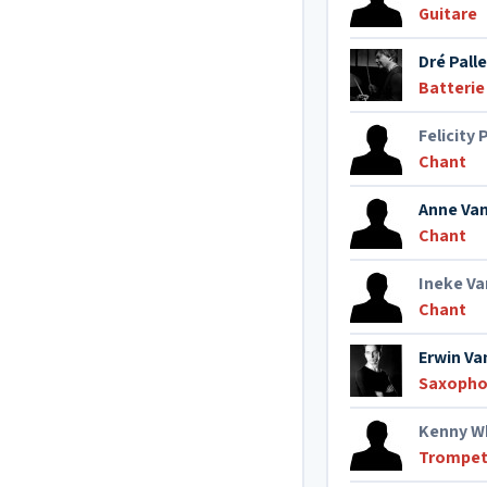
Guitare
Dré Pall
Batterie
Felicity
Chant
Anne Van
Chant
Ineke V
Chant
Erwin Va
Saxopho
Kenny W
Trompet