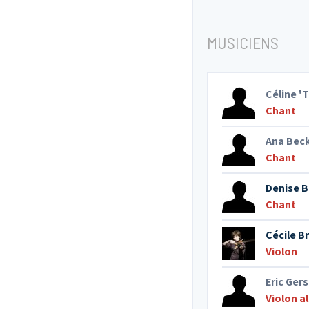
MUSICIENS
Céline '
Chant
Ana Bec
Chant
Denise B
Chant
Cécile B
Violon
Eric Ger
Violon a