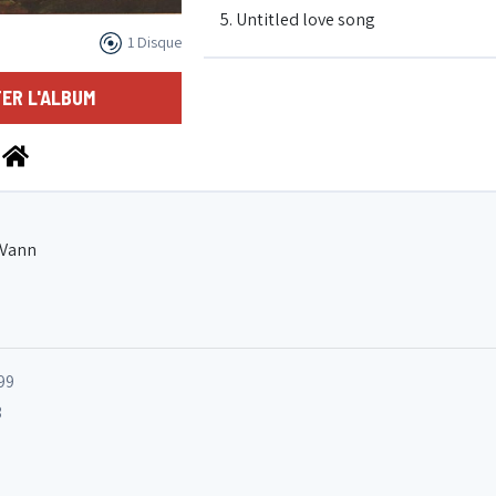
5. Untitled love song
1 Disque
6. The nature of things
ER L'ALBUM
7. Shiva's Dance
8. Heart
 Vann
99
3