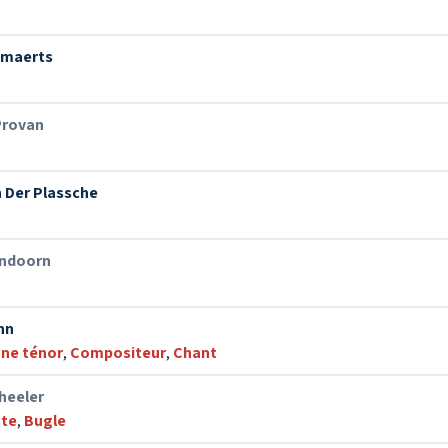
emaerts
 Provan
 Der Plassche
andoorn
nn
ne ténor
,
Compositeur
,
Chant
heeler
te
,
Bugle