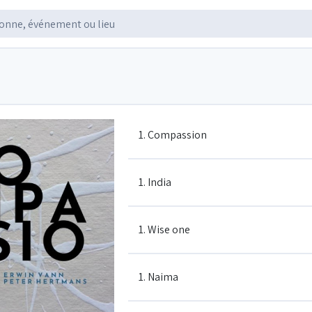
1. Compassion
1. India
1. Wise one
1. Naima