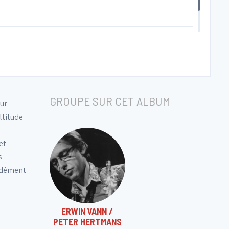
GROUPE SUR CET ALBUM
eur
ltitude
et
s
ondément
ERWIN VANN /
PETER HERTMANS