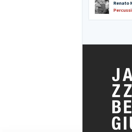
Renato 
Percuss