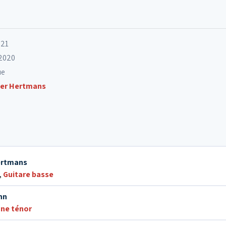
021
 2020
ue
er Hertmans
ertmans
,
Guitare basse
nn
ne ténor