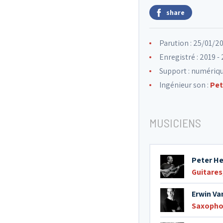
share
Parution : 25/01/2
Enregistré : 2019 -
Support : numériq
Ingénieur son :
Pet
MUSICIENS
Peter H
Guitares
Erwin Va
Saxopho