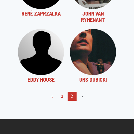
RENÉ ZAPRZALKA
JOHN VAN
RYMENANT
EDDY HOUSE
URS DUBICKI
‹
1
2
›