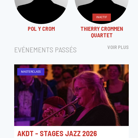
INACTIF
POL Y CROM
THIERRY CROMMEN
QUARTET
VOIR PLUS
EVÉNEMENTS PASSÉS
MASTERCLASS
AKDT - STAGES JAZZ 2026