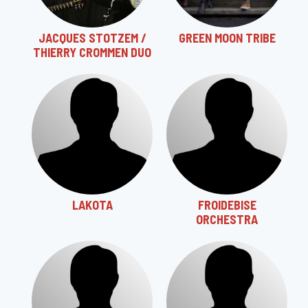
JACQUES STOTZEM /
GREEN MOON TRIBE
THIERRY CROMMEN DUO
LAKOTA
FROIDEBISE
ORCHESTRA