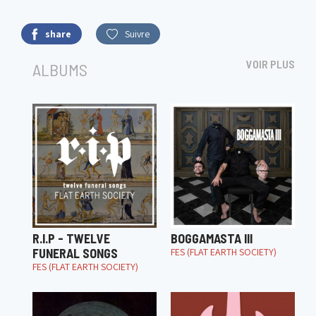
share
Suivre
VOIR PLUS
ALBUMS
R.I.P - TWELVE
BOGGAMASTA III
FUNERAL SONGS
FES (FLAT EARTH SOCIETY)
FES (FLAT EARTH SOCIETY)