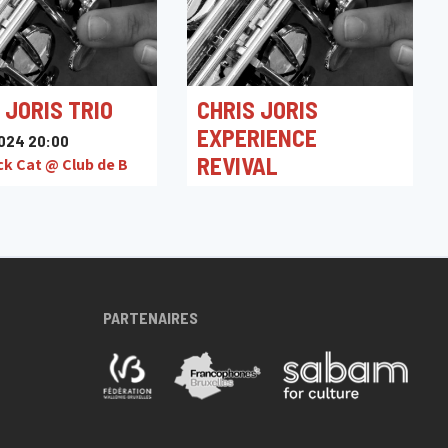
 JORIS TRIO
CHRIS JORIS
EXPERIENCE
024 20:00
REVIVAL
ck Cat @ Club de B
09/09/2022 19:30
Jazzzolder
PARTENAIRES