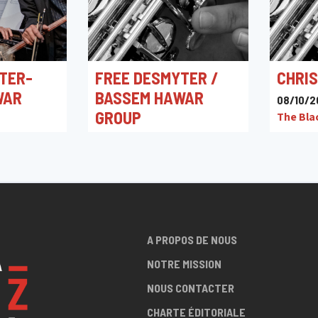
TER-
FREE DESMYTER /
CHRIS
WAR
BASSEM HAWAR
08/10/2
GROUP
The Bla
26/03/2025 20:30
Hnita Jazz Club
A PROPOS DE NOUS
NOTRE MISSION
NOUS CONTACTER
CHARTE ÉDITORIALE