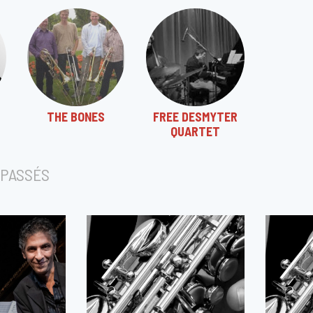
THE BONES
FREE DESMYTER
QUARTET
PASSÉS