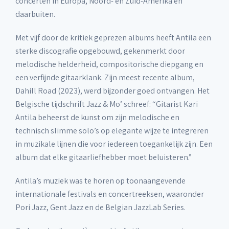
concerten in Europa, Noord- en Zuid-Amerika en
daarbuiten.
Met vijf door de kritiek geprezen albums heeft Antila een
sterke discografie opgebouwd, gekenmerkt door
melodische helderheid, compositorische diepgang en
een verfijnde gitaarklank. Zijn meest recente album,
Dahill Road (2023), werd bijzonder goed ontvangen. Het
Belgische tijdschrift Jazz & Mo’ schreef: “Gitarist Kari
Antila beheerst de kunst om zijn melodische en
technisch slimme solo’s op elegante wijze te integreren
in muzikale lijnen die voor iedereen toegankelijk zijn. Een
album dat elke gitaarliefhebber moet beluisteren.”
Antila’s muziek was te horen op toonaangevende
internationale festivals en concertreeksen, waaronder
Pori Jazz, Gent Jazz en de Belgian JazzLab Series.