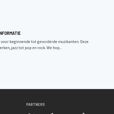
idestraat 66, Dworp
The Music Village
sel, Belgique
NFORMATIE
voor beginnende tot gevorderde muzikanten. Deze
rken, jazz tot pop en rock. We hop...
PARTNERS