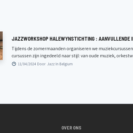
Destelhe
Destelheidestraat 66, Dworp
1652 Beer
1652 Beersel, Belgique
JAZZWORKSHOP HALEWYNSTICHTING : AANVULLENDE I
Tijdens de zomermaanden organiseren we muziekcursussen 
cursussen zijn ingedeeld naar stijl: van oude muziek, orkestwe
11/04/2024 Door
Jazz In Belgium
OVER ONS