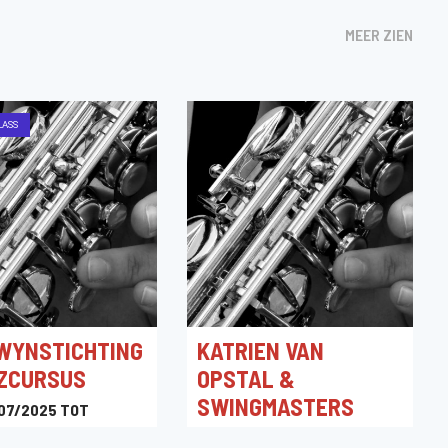
MEER ZIEN
LASS
WYNSTICHTING
KATRIEN VAN
ZZCURSUS
OPSTAL &
SWINGMASTERS
07/2025 TOT
2025
07/09/2024 20:30