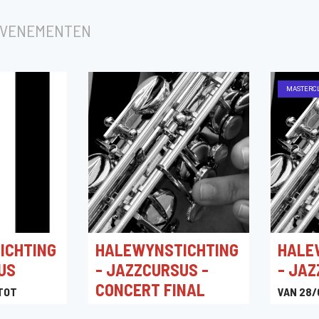
EVENEMENTEN
MASTERC
ICHTING
HALEWYNSTICHTING
HALE
US
- JAZZCURSUS -
- JA
CONCERT FINAL
TOT
VAN 28/
03/08/
02/08/2025 19:30