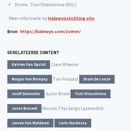
Drums : Toni Vitacolonna (VOL)
Meer informatie op
Halewynstichting site
.
Bron
:
https://halewyn.com/zomer/
GERELATEERDE CONTENT
Clare Wheeler
Katrien Van Opstal
Tim Finoulst
Marjan Van Rompay
Bram De Looze
Justin Binek
Jozef Dumoulin
Toni Vitacolonna
Nicolas Thys
Serge Lazarevitch
Janos Bruneel
Jeroen Van Malderen
Carlo Nardozza