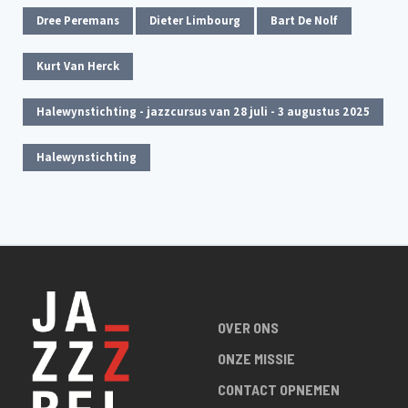
Dree Peremans
Dieter Limbourg
Bart De Nolf
Kurt Van Herck
Halewynstichting - jazzcursus van 28 juli - 3 augustus 2025
Halewynstichting
OVER ONS
ONZE MISSIE
CONTACT OPNEMEN