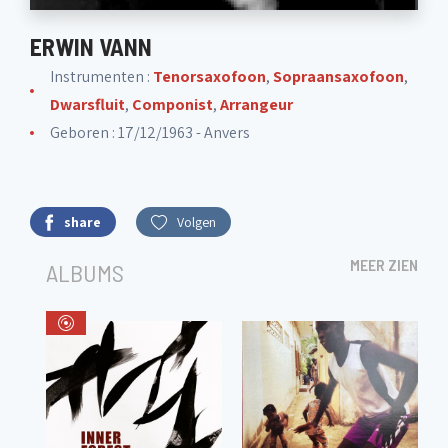
ERWIN VANN
Instrumenten :
Tenorsaxofoon
,
Sopraansaxofoon
,
Dwarsfluit
,
Componist
,
Arrangeur
Geboren : 17/12/1963 - Anvers
share
Volgen
MEER ZIEN
ALBUMS