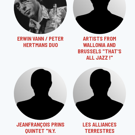
ERWIN VANN / PETER
ARTISTS FROM
HERTMANS DUO
WALLONIA AND
BRUSSELS "THAT'S
ALL JAZZ !"
JEANFRANÇOIS PRINS
LES ALLIANCES
QUINTET "N.Y.
TERRESTRES