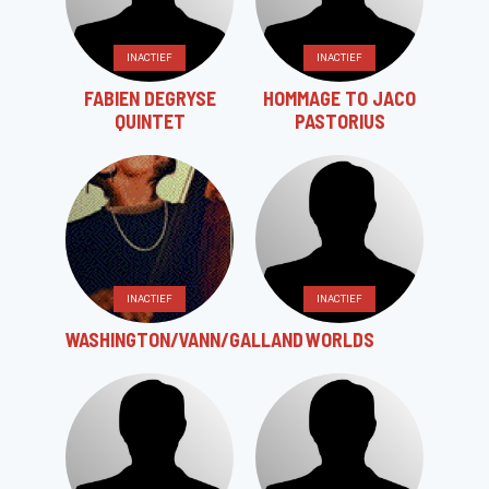
INACTIEF
INACTIEF
FABIEN DEGRYSE
HOMMAGE TO JACO
QUINTET
PASTORIUS
INACTIEF
INACTIEF
WASHINGTON/VANN/GALLAND
WORLDS