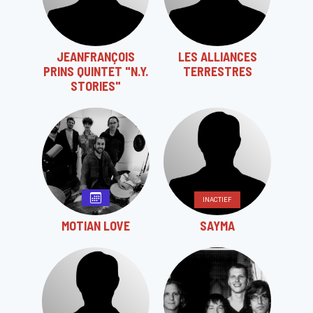
JEANFRANÇOIS
LES ALLIANCES
PRINS QUINTET "N.Y.
TERRESTRES
STORIES"
INACTIEF
MOTIAN LOVE
SAYMA