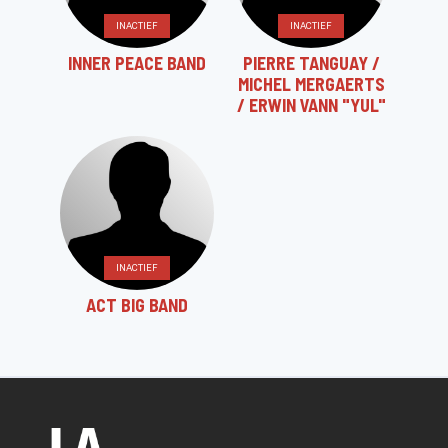
INACTIEF
INACTIEF
INNER PEACE BAND
PIERRE TANGUAY /
MICHEL MERGAERTS
/ ERWIN VANN "YUL"
INACTIEF
ACT BIG BAND