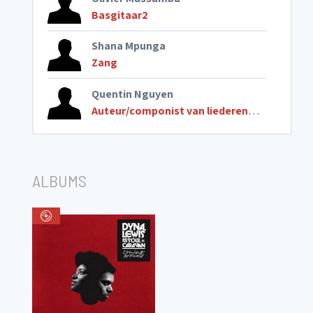
Basgitaar2
Shana Mpunga
Zang
Quentin Nguyen
Auteur/componist van liederen
,
Piano en to
ALBUMS