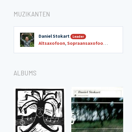
MUZIKANTEN
Daniel Stokart
Leader
Altsaxofoon
,
Sopraansaxofoon
,
Tenorsaxo
ALBUMS