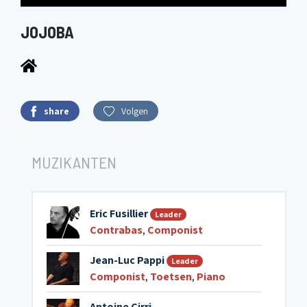
JOJOBA
share
Volgen
MUZIKANTEN
Eric Fusillier
Leader
Contrabas
,
Componist
Jean-Luc Pappi
Leader
Componist
,
Toetsen
,
Piano
Antoine Cirri