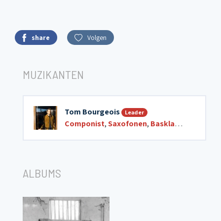
share
Volgen
MUZIKANTEN
Tom Bourgeois
Leader
Componist
,
Saxofonen
,
Basklarinet
ALBUMS