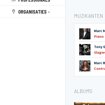
ORGANISATIES
MUZIKANTEN
Marc 
Piano
Tony G
Slagw
Marc 
Contr
ALBUMS