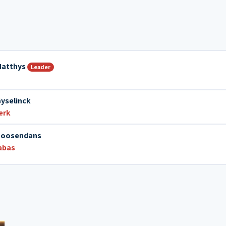
Matthys
Leader
yselinck
erk
Roosendans
abas