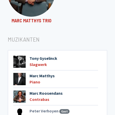
12. Intrada
MARC MATTHYS TRIO
13. Intermezzo & vivo
MUZIKANTEN
14. Elegy
15. Gigue con swing
Tony Gyselinck
Slagwerk
16. The song from Moulin Rouge
Marc Matthys
Piano
17. The flight of the bumble bee
Marc Roosendans
Contrabas
Peter Verhoyen
Gast