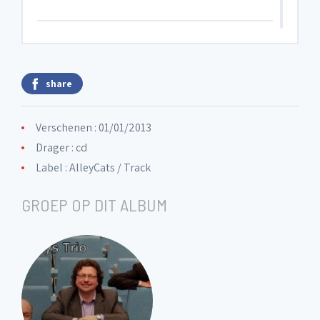
6. Moderato
share
7. Allegro
Verschenen : 01/01/2013
8. In the forest
Drager : cd
Label :
AlleyCats / Track
9. Traumerei
GROEP OP DIT ALBUM
10. Tango (à Astor) for Flute,
accordion and piano
11. Echoes of Silent Voices (Main
theme)