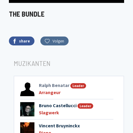
THE BUNDLE
share
Volgen
MUZIKANTEN
Ralph Benatar
Leader
Arrangeur
Bruno Castellucci
Leader
Slagwerk
Vincent Bruyninckx
Piano