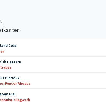
N
zikanten
land Celis
aar
nick Peeters
trabas
ut Pierreux
no
,
Fender Rhodes
e Van Giel
ponist
,
Slagwerk