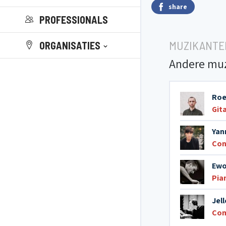
share
PROFESSIONALS
MUZIKANTE
ORGANISATIES
Andere mu
Roe
Git
Yan
Con
Ewo
Pia
Jell
Com