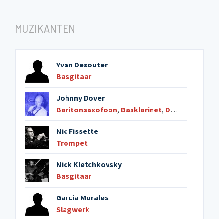
12. Plotseling
MUZIKANTEN
13. Bosso
Yvan Desouter
Basgitaar
14. Stomp
Johnny Dover
Baritonsaxofoon
,
Basklarinet
,
Dwarsfluit
15. N.W.
Nic Fissette
Trompet
Nick Kletchkovsky
Basgitaar
Garcia Morales
Slagwerk