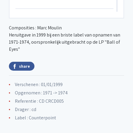
6. Only nineteen
Composities : Marc Moulin
Heruitgave in 1999 bij een briste label van opnamen van
7. Phalène
1971-1974, oorspronkelijk uitgebracht op de LP "Ball of
Eyes"
8. Temse
share
9. Polk
Verschenen : 01/01/1999
Opgenomen : 1971 -> 1974
10. Dag Madam merci
Referentie : CD CRCD005
Drager : cd
Label :
Counterpoint
11. S.U.S.