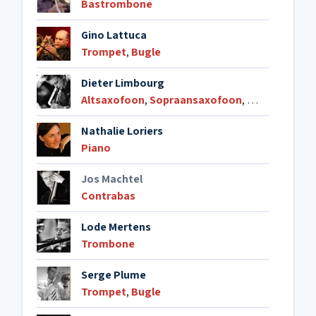
Bastrombone
Gino Lattuca
Trompet
,
Bugle
Dieter Limbourg
Altsaxofoon
,
Sopraansaxofoon
,
Klarinet
,
Dwar
Nathalie Loriers
Piano
Jos Machtel
Contrabas
Lode Mertens
Trombone
Serge Plume
Trompet
,
Bugle