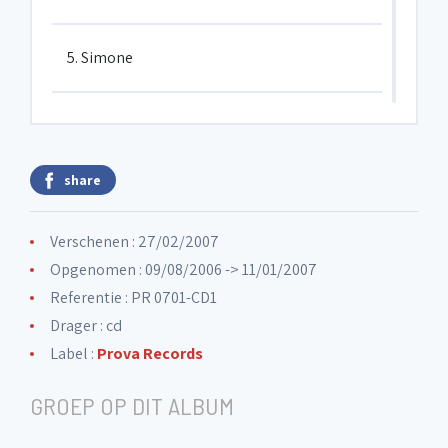
5. Simone
6. Paisellu miu
share
7. With purpose
Verschenen : 27/02/2007
8. Blues for Alice
Opgenomen : 09/08/2006 -> 11/01/2007
Referentie : PR 0701-CD1
Drager : cd
9. Side square
Label :
Prova Records
10. The traveller
GROEP OP DIT ALBUM