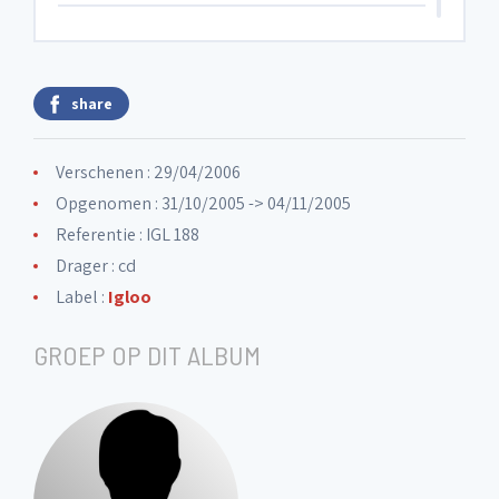
6. Special terms
share
7. Carillon
Verschenen : 29/04/2006
8. Ajax
Opgenomen : 31/10/2005 -> 04/11/2005
Referentie : IGL 188
Drager : cd
9. Demain 10 heures
Label :
Igloo
GROEP OP DIT ALBUM