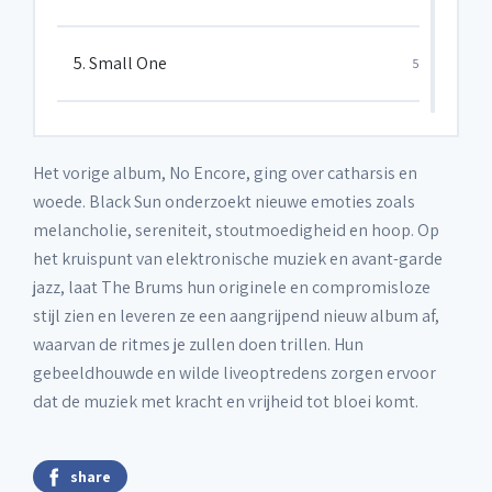
5. Small One
5
6. Nothing Left To Dream
5
Het vorige album, No Encore, ging over catharsis en
woede. Black Sun onderzoekt nieuwe emoties zoals
7. Sorry
5
melancholie, sereniteit, stoutmoedigheid en hoop. Op
het kruispunt van elektronische muziek en avant-garde
jazz, laat The Brums hun originele en compromisloze
8. Soleil Noir
5
stijl zien en leveren ze een aangrijpend nieuw album af,
waarvan de ritmes je zullen doen trillen. Hun
gebeeldhouwde en wilde liveoptredens zorgen ervoor
dat de muziek met kracht en vrijheid tot bloei komt.
share