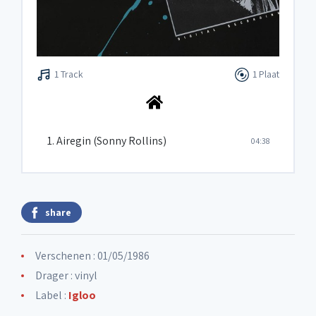
1 Track
1 Plaat
1. Airegin (Sonny Rollins)
04:38
share
Verschenen : 01/05/1986
Drager : vinyl
Label :
Igloo