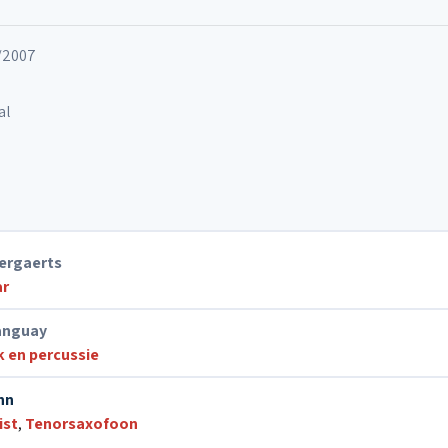
12. Tintin
1/2007
al
ergaerts
ar
anguay
 en percussie
nn
st
,
Tenorsaxofoon