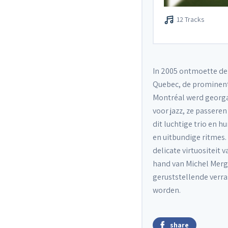
12 Tracks
In 2005 ontmoette de 
Quebec, de prominent
Montréal werd georgan
voor jazz, ze passere
dit luchtige trio en h
en uitbundige ritmes.
delicate virtuositeit
hand van Michel Merga
geruststellende verras
worden.
share