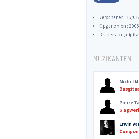
Verschenen : 15/0
Opgenomen : 2006
Dragers : cd, digita
MUZIKANTEN
Michel M
Basgita
Pierre T
Slagwerk
Erwin Va
Componi