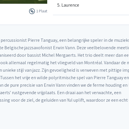
5. Laurence
1 Plaat
6. Luc
percussionist Pierre Tanguay, een belangrijke speler in de muzie
7. Margaux
e Belgische jazzsaxofonist Erwin Vann. Deze veelbelovende meeti
iseerd door bassist Michel Mergaerts. Het trio deelt meer dan ee
n ook allemaal regelmatig het vliegveld van Montréal. Vandaar de
8. Nazumi
un unieke stijl van jazz. Zijn gevoeligheid is verweven met pittige im
 Tussen het vrije en wilde polyritmische spel van Pierre Tanguay en
9. Sarah
 van de pure precisie van Erwin Vann vinden we de ferme houding en 
erts' rustgevende vrijplaats. Een draai aan het verwachte, een
sing voor de ziel, de geluiden van Yul uplift, waardoor ze een echt 
10. Marion
11. Caroline