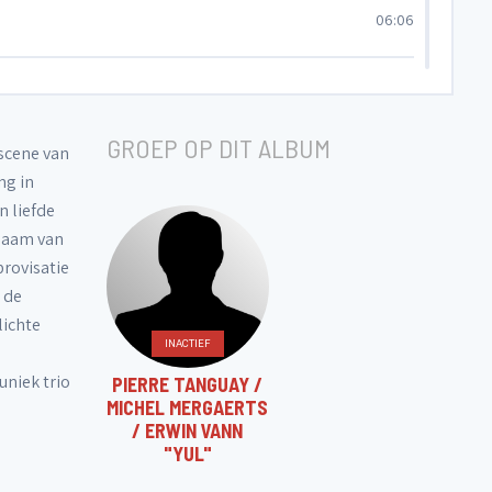
06:06
03:26
GROEP OP DIT ALBUM
kscene van
03:05
ng in
n liefde
 naam van
03:20
provisatie
 de
04:11
lichte
INACTIEF
uniek trio
PIERRE TANGUAY /
03:45
MICHEL MERGAERTS
/ ERWIN VANN
"YUL"
04:40