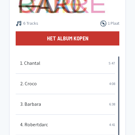
6 Tracks
1 Plaat
HET ALBUM KOPEN
1. Chantal
5:47
2. Croco
4:08
3. Barbara
6:38
4. Robertdarc
4:41