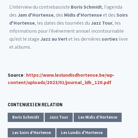
L'interview du contrebassiste
Boris Schmidt
, l'agenda
des
Jam d'Hortense
, des
Midis d'Hortense
et des
Soirs
d'Hortense
, les dates des tournées du
Jazz Tour
, les
informations pour l’événement annuel incontournable
qu’est le stage
Jazz au Vert
et les dernières
sorties
livre
et albums.
Source
:
https://www.leslundisdhortense.be/wp-
content/uploads/2023/01/journal_ldh_120.pdf
CONTENU(S) EN RELATION
Boris Schmidt
Jazz Tour
Les Midis d'Hortense
Les Soirs d'Hortense
Les Lundis d'Hortense