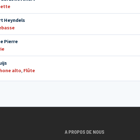
ette
rt Heyndels
ebasse
e Pierre
ie
uijs
hone alto
,
Flûte
A PROPOS DE NOUS