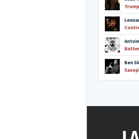
Tromp
Lenna
Contr
Antoin
Batter
Ben Sl
Saxop