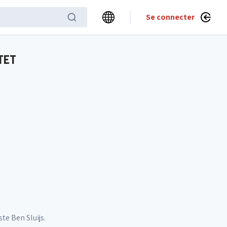
Se connecter
TET
te Ben Sluijs.