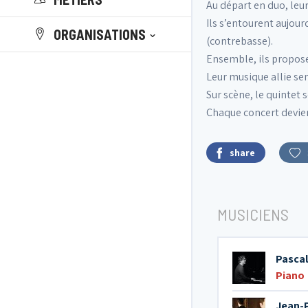
Au départ en duo, leur
Ils s’entourent aujour
ORGANISATIONS
(contrebasse).
Ensemble, ils propose
Leur musique allie sen
Sur scène, le quintet s
Chaque concert devien
share
MUSICIENS
Pasca
Piano
Jean-P