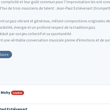
 complicité et leur goût commun pour l’improvisation les ont condui
d’hui de trois musiciens de talent : Jean-Paul Estiévenart (trompet
nt un jazz vibrant et généreux, mêlant compositions originales d
sibilité, énergie et un profond respect de la tradition jazz.
éduit par son jeu collectif et sa spontanéité.
t une véritable conversation musicale pleine d’émotions et de sur
Suivre
l Mohy
Leader
aul Estiévenart