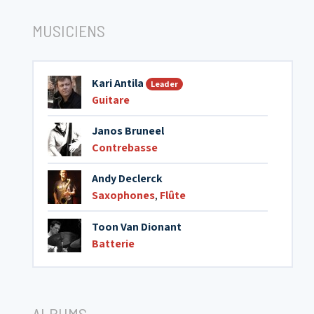
MUSICIENS
Kari Antila
Leader
Guitare
Janos Bruneel
Contrebasse
Andy Declerck
Saxophones
,
Flûte
Toon Van Dionant
Batterie
ALBUMS