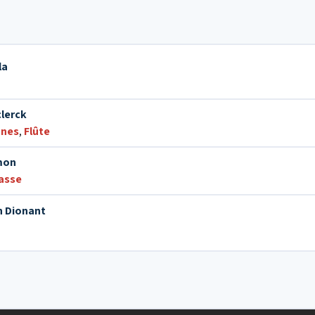
la
lerck
nes
,
Flûte
mon
asse
n Dionant