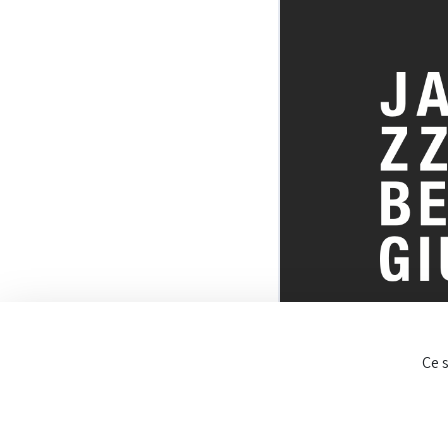
TOUT SUR 
Ce 
BELGE DU J
© JazzInBel