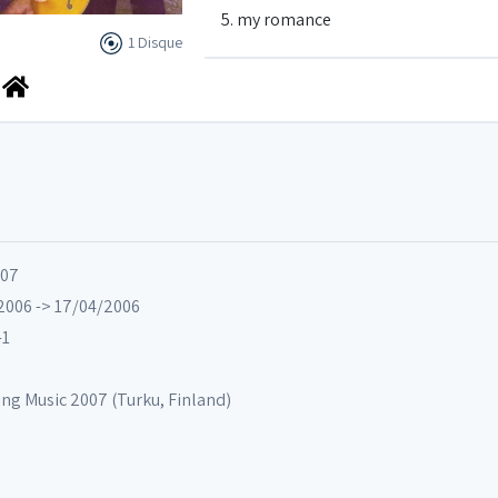
5. my romance
1 Disque
6. feeling major
7. we have to say goodbye
8. light 6
007
/2006 -> 17/04/2006
-1
ing Music 2007 (Turku, Finland)