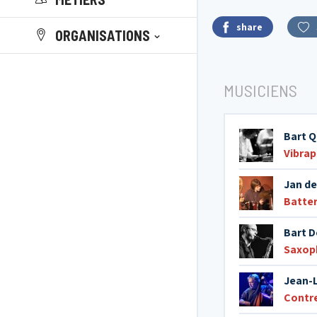
share
ORGANISATIONS
MUSICIENS
Bart Q
Vibra
Jan d
Batter
Bart D
Saxop
Jean-L
Contr