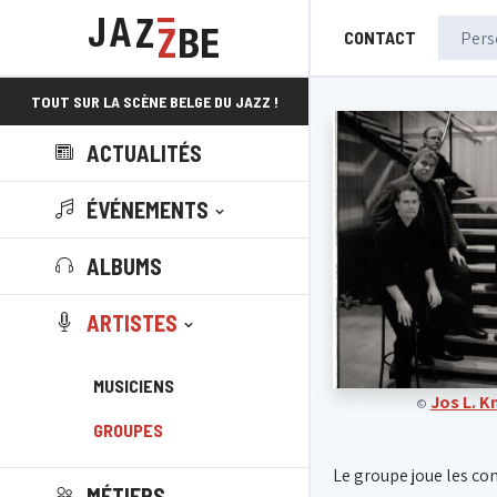
CONTACT
TOUT SUR LA SCÈNE BELGE DU JAZZ !
ACTUALITÉS
ÉVÉNEMENTS
ALBUMS
ARTISTES
MUSICIENS
Jos L. 
©
GROUPES
Le groupe joue les co
MÉTIERS