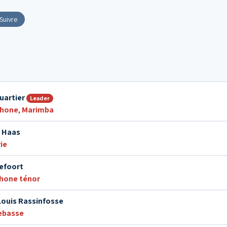
Suivre
uartier
Leader
phone
,
Marimba
e Haas
ie
efoort
hone ténor
ouis Rassinfosse
ebasse