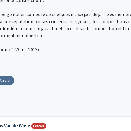
ion et déconstruction…
f belgo italien composé de quelques intoxiqués de jazz. Ses membres
 solide réputation par ses concerts énergiques, des compositions or
ofondément dans le jazz et met l'accent sur la composition et l'i
orment leur répertoire.
oomd" (Werf - 2013)
Suivre
s Van de Wiele
Leader