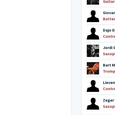
Guitar
Giovan
Batter
Dajo D
Contr
Jordi 
Saxop
Bart M
Tromp
Lieven
Contr
Zeger
Saxop