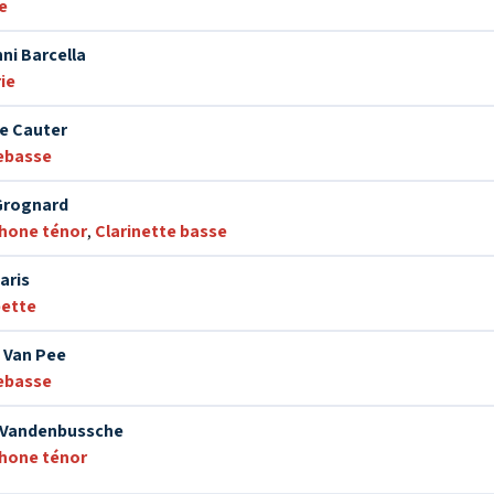
e
ni Barcella
ie
e Cauter
ebasse
Grognard
hone ténor
,
Clarinette basse
aris
ette
 Van Pee
ebasse
 Vandenbussche
hone ténor