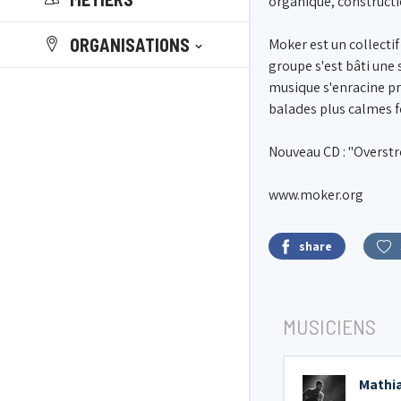
organique, construct
ORGANISATIONS
Moker est un collecti
groupe s'est bâti une
musique s'enracine pr
balades plus calmes f
Nouveau CD : "Overstr
www.moker.org
share
MUSICIENS
Mathia