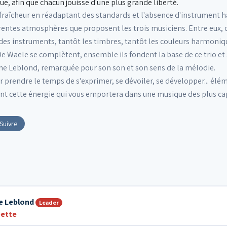
, afin que chacun jouisse d'une plus grande liberté.
e fraîcheur en réadaptant des standards et l'absence d'instrument 
érentes atmosphères que proposent les trois musiciens. Entre eux,
es instruments, tantôt les timbres, tantôt les couleurs harmoniq
De Waele se complètent, ensemble ils fondent la base de ce trio et
ne Leblond, remarquée pour son son et son sens de la mélodie.
 prendre le temps de s'exprimer, se dévoiler, se développer... élém
t cette énergie qui vous emportera dans une musique des plus ca
Suivre
e Leblond
Leader
ette