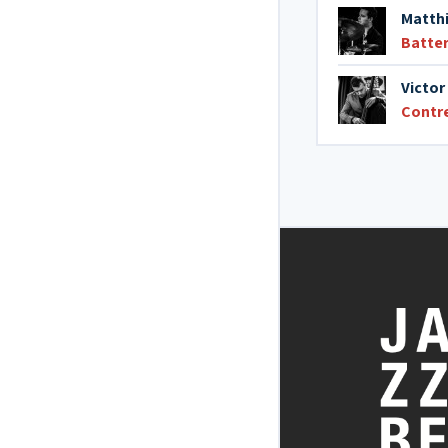
Matth
Batter
Victor
Contr