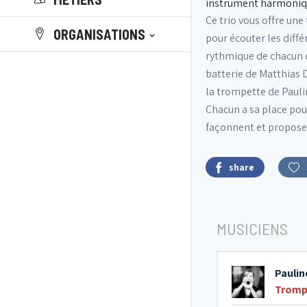
instrument harmonique
Ce trio vous offre un
ORGANISATIONS
pour écouter les diff
rythmique de chacun d
batterie de Matthias 
la trompette de Pauli
Chacun a sa place pour
façonnent et proposen
share
MUSICIENS
Paulin
Tromp