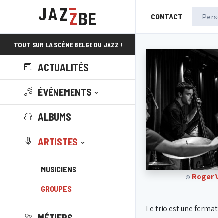
CONTACT
TOUT SUR LA SCÈNE BELGE DU JAZZ !
ACTUALITÉS
ÉVÉNEMENTS
ALBUMS
ARTISTES
MUSICIENS
Roger V
©
GROUPES
Le trio est une format
MÉTIERS