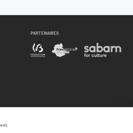
Flagey
PARTENAIRES
ent.