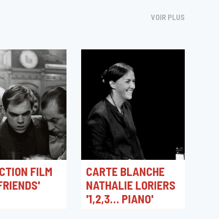
VOIR PLUS
CTION FILM
CARTE BLANCHE
FRIENDS'
NATHALIE LORIERS
'1,2,3… PIANO'
6 17:15
01/10/2026 20:00