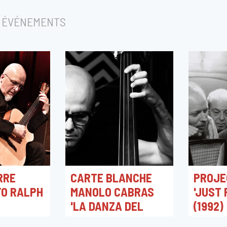
 ÉVÉNEMENTS
RRE
CARTE BLANCHE
PROJE
TO RALPH
MANOLO CABRAS
'JUST 
&
'LA DANZA DEL
(1992)
MAZUR'
SUONO'
01/10/202