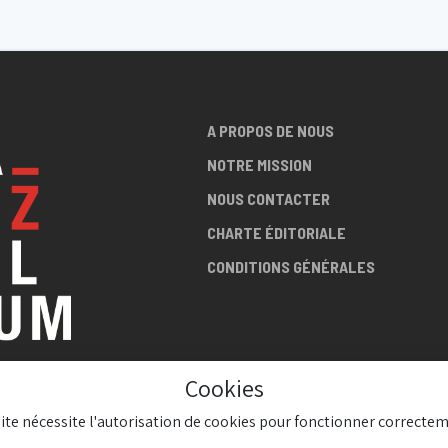
Flagey
0:00
30/09/2026 20:00
Jazz Station
A PROPOS DE NOUS
NOTRE MISSION
NOUS CONTACTER
CHARTE ÉDITORIALE
CONDITIONS GÉNÉRALES
Cookies
LA SCÈNE
site nécessite l'autorisation de cookies pour fonctionner correctem
AZZ !