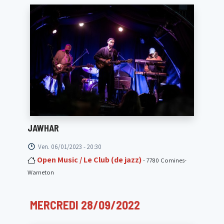
JAWHAR
Ven. 06/01/2023 - 20:30
Open Music / Le Club (de jazz)
- 7780 Comines-
Warneton
MERCREDI 28/09/2022