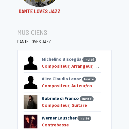
DANTE LOVES JAZZ
MUSICIENS
DANTE LOVES JAZZ
Michelino Bisceglia
Invité
Compositeur
,
Arrangeur
,
Auteur/composi
Alice Claudia Lenaz
Invité
Compositeur
,
Auteur/compositeur de chansons
Gabriele di Franco
Invité
Compositeur
,
Guitare
Werner Lauscher
Invité
Contrebasse