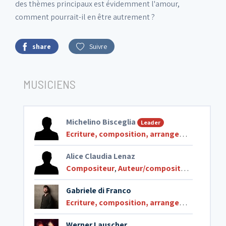
des thèmes principaux est évidemment l'amour,
comment pourrait-il en être autrement ?
share
Suivre
MUSICIENS
Michelino Bisceglia
Leader
Ecriture, composition, arrangements
,
Comp
Alice Claudia Lenaz
Compositeur
,
Auteur/compositeur de chansons
Gabriele di Franco
Ecriture, composition, arrangements
,
Comp
Werner Lauscher