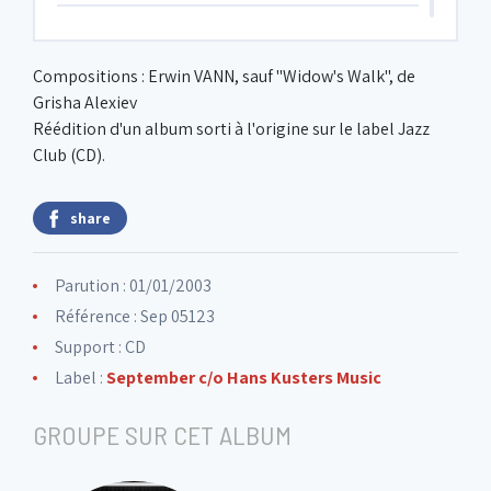
6. Child of 10.000 years
11:49
Compositions : Erwin VANN, sauf "Widow's Walk", de
Grisha Alexiev
7. Widow's walk
04:09
Réédition d'un album sorti à l'origine sur le label Jazz
Club (CD).
8. Carpe Diem
03:37
share
9. Tune for the Moon
08:02
Parution : 01/01/2003
Référence : Sep 05123
10. No tango
03:51
Support : CD
Label :
September c/o Hans Kusters Music
11. About Jack
06:10
GROUPE SUR CET ALBUM