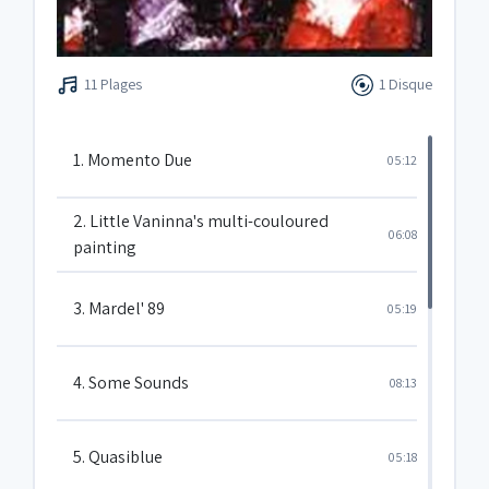
11 Plages
1 Disque
1. Momento Due
05:12
2. Little Vaninna's multi-couloured
06:08
painting
3. Mardel' 89
05:19
4. Some Sounds
08:13
5. Quasiblue
05:18