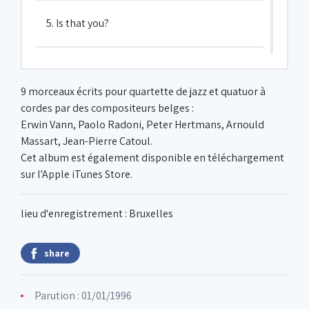
5. Is that you?
6. Waltz for B.C.
9 morceaux écrits pour quartette de jazz et quatuor à
cordes par des compositeurs belges :
7. Good time
Erwin Vann, Paolo Radoni, Peter Hertmans, Arnould
Massart, Jean-Pierre Catoul.
Cet album est également disponible en téléchargement
8. Skin to skin
sur l'Apple iTunes Store.
9. Towards the light
lieu d'enregistrement : Bruxelles
share
Parution : 01/01/1996