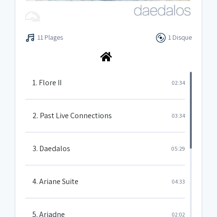
11 Plages
1 Disque
1. Flore II
02:34
2. Past Live Connections
03:34
3. Daedalos
05:29
4. Ariane Suite
04:33
5. Ariadne
02:02