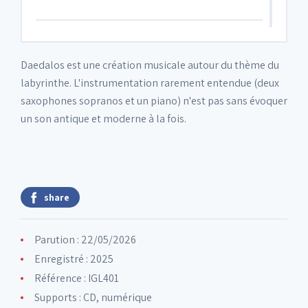
6. Flore III
03:59
Daedalos est une création musicale autour du thème du
labyrinthe. L'instrumentation rarement entendue (deux
7. Twister
04:33
saxophones sopranos et un piano) n'est pas sans évoquer
un son antique et moderne à la fois.
8. Blues for Steve
05:11
9. Anonymous Letter N°22
05:55
share
10. Berceuse Pour Les Cochons
05:52
Parution : 22/05/2026
Enregistré : 2025
11. Flore I
Référence : IGL401
02:47
Supports : CD, numérique