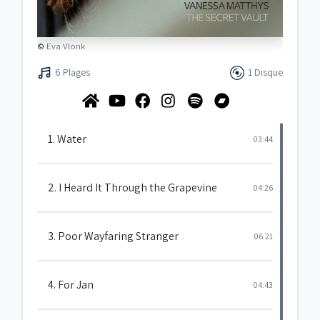
©
Eva Vlonk
6 Plages
1 Disque
1. Water
03:44
2. I Heard It Through the Grapevine
04:26
3. Poor Wayfaring Stranger
06:21
4. For Jan
04:43