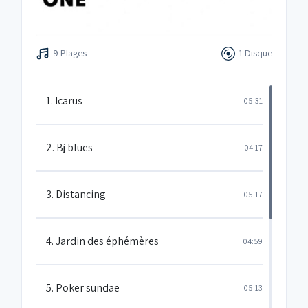
9 Plages
1 Disque
1. Icarus
05:31
2. Bj blues
04:17
3. Distancing
05:17
4. Jardin des éphémères
04:59
5. Poker sundae
05:13