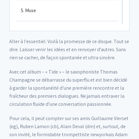
5. Muse
6. Looking forward
Aller à l’essentiel. Voilà la promesse de ce disque. Tout se
dire. Laisser venir les idées et en renvoyer d’autres. Sans
7. Interlude 2
rien se cacher, de façon spontanée et ultra sincère.
Avec cet album – « Tide » – le saxophoniste Thomas
8. Gentle breeze
Champagne se débarrasse du superflu et est bien décidé
à garder la spontanéité d’une première rencontre et la
fraîcheur des premiers dialogues. Ne jamais entraver la
circulation fluide d’une conversation passionnée.
Pour cela, il peut compter sur ses amis Guillaume Vierset
(eg), Ruben Lamon (cb), Alain Deval (dm) et, surtout, de
son invité, le formidable trompettiste newyorkais Adam