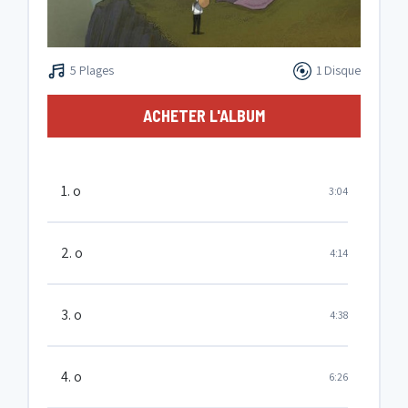
5 Plages
1 Disque
ACHETER L'ALBUM
1. o
3:04
2. o
4:14
3. o
4:38
4. o
6:26